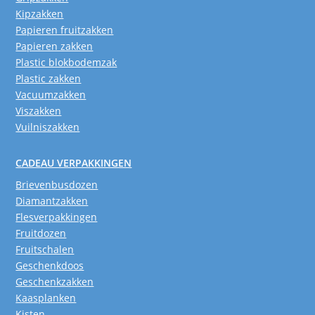
Kipzakken
Papieren fruitzakken
Papieren zakken
Plastic blokbodemzak
Plastic zakken
Vacuumzakken
Viszakken
Vuilniszakken
CADEAU VERPAKKINGEN
Brievenbusdozen
Diamantzakken
Flesverpakkingen
Fruitdozen
Fruitschalen
Geschenkdoos
Geschenkzakken
Kaasplanken
Kisten