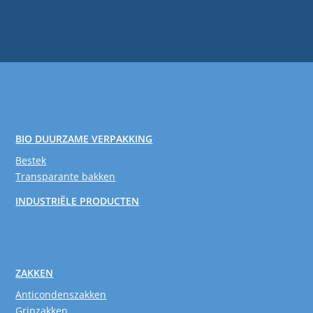
BIO DUURZAME VERPAKKING
Bestek
Transparante bakken
INDUSTRIËLE PRODUCTEN
ZAKKEN
Anticondenszakken
Gripzakken