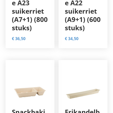
e A23
e A22
suikerriet
suikerriet
(A7+1) (800
(A9+1) (600
stuks)
stuks)
€
36,50
€
34,50
Snackbakj
Frikandelb