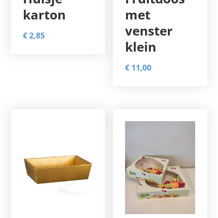
karton
met
venster
€
2,85
klein
€
11,00