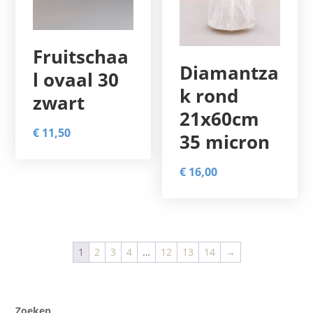
Fruitschaa
Diamantza
l ovaal 30
k rond
zwart
21x60cm
€
11,50
35 micron
€
16,00
1
2
3
4
…
12
13
14
→
Zoeken