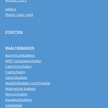
RONDE CUPS
bekers
Plastic cups rond
ETIKETTEN
MAALTIJDBAKKEN
Aluminiumbakken
APET Octaviewschalen
Cateringschalen
Cpetschalen
Gastrobakken
Maaltijdbakken rechthoekig
Magnetron bakken
Menuschalen
Rauwkostbakken
Saladebak