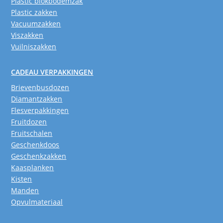
Plastic blokbodemzak
Plastic zakken
Vacuumzakken
Viszakken
Vuilniszakken
CADEAU VERPAKKINGEN
Brievenbusdozen
Diamantzakken
Flesverpakkingen
Fruitdozen
Fruitschalen
Geschenkdoos
Geschenkzakken
Kaasplanken
Kisten
Manden
Opvulmateriaal