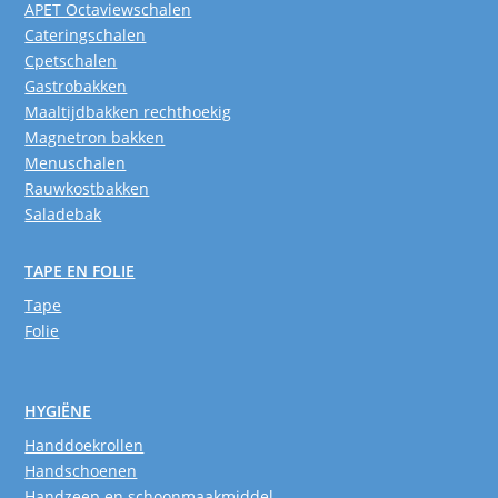
APET Octaviewschalen
Cateringschalen
Cpetschalen
Gastrobakken
Maaltijdbakken rechthoekig
Magnetron bakken
Menuschalen
Rauwkostbakken
Saladebak
TAPE EN FOLIE
Tape
Folie
HYGIËNE
Handdoekrollen
Handschoenen
Handzeep en schoonmaakmiddel