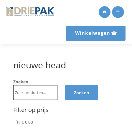


Winkelwagen
nieuwe head
Zoeken
Zoeken
Filter op prijs
€ 0,00