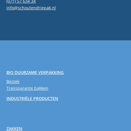
(071) 57 634 34
info@schoutendriepak.nl
BIO DUURZAME VERPAKKING
Bestek
Transparante bakken
INDUSTRIËLE PRODUCTEN
ZAKKEN