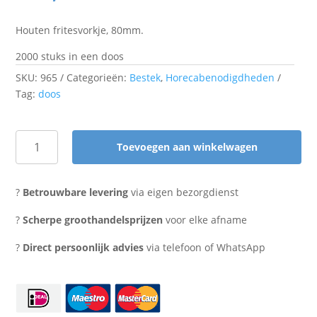
Houten fritesvorkje, 80mm.
2000 stuks in een doos
SKU:
965
Categorieën:
Bestek
,
Horecabenodigdheden
Tag:
doos
Toevoegen aan winkelwagen
Fritesvorkje
hout
(2000
?
Betrouwbare levering
via eigen bezorgdienst
stuks)
aantal
?
Scherpe groothandelsprijzen
voor elke afname
?
Direct persoonlijk advies
via telefoon of WhatsApp