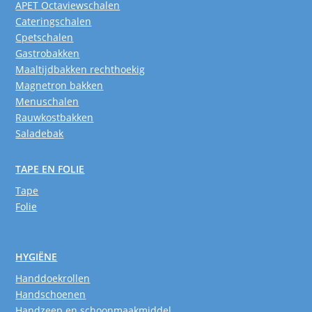
APET Octaviewschalen
Cateringschalen
Cpetschalen
Gastrobakken
Maaltijdbakken rechthoekig
Magnetron bakken
Menuschalen
Rauwkostbakken
Saladebak
TAPE EN FOLIE
Tape
Folie
HYGIËNE
Handdoekrollen
Handschoenen
Handzeep en schoonmaakmiddel