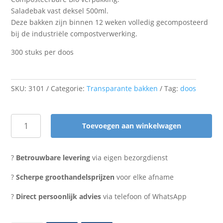
Saladebak vast deksel 500ml.
Deze bakken zijn binnen 12 weken volledig gecomposteerd
bij de industriële compostverwerking.
300 stuks per doos
SKU:
3101
Categorie:
Transparante bakken
Tag:
doos
Toevoegen aan winkelwagen
Composteerbaar
saladebakje
met
?
Betrouwbare levering
via eigen bezorgdienst
vast
deksel
?
Scherpe groothandelsprijzen
voor elke afname
500ml
?
Direct persoonlijk advies
via telefoon of WhatsApp
vegware
aantal