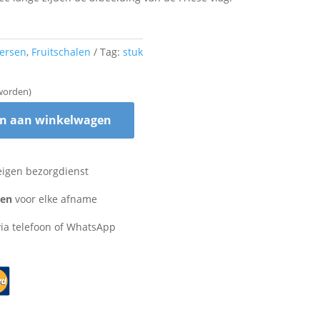
versen
,
Fruitschalen
Tag:
stuk
worden)
n aan winkelwagen
eigen bezorgdienst
zen
voor elke afname
ia telefoon of WhatsApp