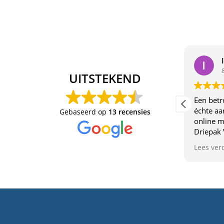
Yannick M
8 April 2025
UITSTEKEND
Top service!
Een betr
échte aa
Gebaseerd op
13 recensies
online m
Driepak 
van dicht
Lees ver
uniek ma
denkt ec
communic
topkwali
voelt ve
Aanrader
goede se