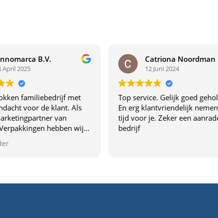
Innomarca B.V.
Catriona Noordman
8 April 2025
12 Juni 2024
okken familiebedrijf met
Top service. Gelijk goed geho
ndacht voor de klant. Als
En erg klantvriendelijk nemen
arketingpartner van
tijd voor je. Zeker een aanrade
Verpakkingen hebben wij
bedrijf
bij ervaren wat dit bedrijf
der
akt. Dit familiebedrijf
ht met je mee,
eren duidelijk en leveren
teit. De samenwerking
rtrouwd en professioneel.
 voor wie verpakkingen én
rvice zoekt!