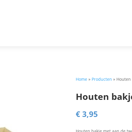
Home
»
Producten
»
Houten 
Houten bakje
€
3,95
Houten bakje met aan de twe