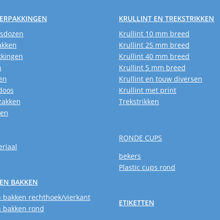
VERPAKKINGEN
KRULLINT EN TREKSTRIKKEN
usdozen
Krullint 10 mm breed
akken
Krullint 25 mm breed
kkingen
Krullint 40 mm breed
n
Krullint 5 mm breed
en
Krullint en touw diversen
doos
Krullint met print
zakken
Trekstrikken
ken
RONDE CUPS
riaal
bekers
Plastic cups rond
EN BAKKEN
 bakken rechthoek/vierkant
ETIKETTEN
 bakken rond