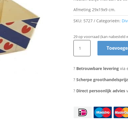
Afmeting 29x19x9 cm.
SKU:
5727
Categorieën:
Di
29 op voorraad (kan nabesteld 
Houten
Toevoege
bakje
Friesland
groot
?
Betrouwbare levering
via 
aantal
?
Scherpe groothandelsprij
?
Direct persoonlijk advies
v