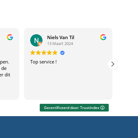
Niels Van Til
13 Maart 2024
lpen.
Top service !
mooi b
 de
r dit
Gecertificeerd door: Trustindex