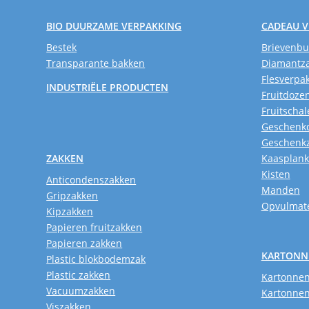
BIO DUURZAME VERPAKKING
CADEAU 
Bestek
Brievenb
Transparante bakken
Diamantz
Flesverpa
INDUSTRIËLE PRODUCTEN
Fruitdoze
Fruitschal
Geschenk
Geschenk
ZAKKEN
Kaasplan
Kisten
Anticondenszakken
Manden
Gripzakken
Opvulmate
Kipzakken
Papieren fruitzakken
Papieren zakken
KARTONN
Plastic blokbodemzak
Plastic zakken
Kartonnen
Vacuumzakken
Kartonnen
Viszakken