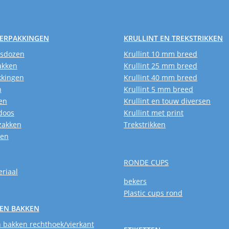
VERPAKKINGEN
KRULLINT EN TREKSTRIKKEN
usdozen
Krullint 10 mm breed
akken
Krullint 25 mm breed
kkingen
Krullint 40 mm breed
n
Krullint 5 mm breed
en
Krullint en touw diversen
doos
Krullint met print
zakken
Trekstrikken
ken
RONDE CUPS
riaal
bekers
Plastic cups rond
EN BAKKEN
 bakken rechthoek/vierkant