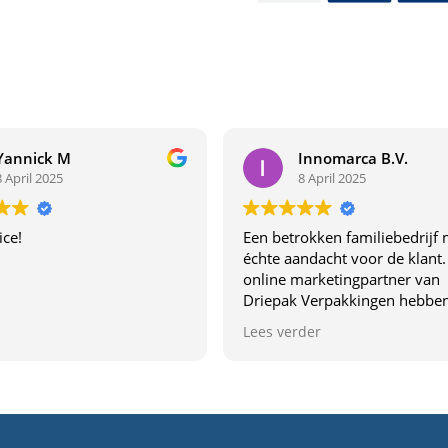
Yannick M
Innomarca B.V.
8 April 2025
8 April 2025
ice!
Een betrokken familiebedrijf 
échte aandacht voor de klant.
online marketingpartner van
Driepak Verpakkingen hebben
van dichtbij ervaren wat dit be
Lees verder
uniek maakt. Dit familiebedrij
denkt echt met je mee,
communiceren duidelijk en l
topkwaliteit. De samenwerki
voelt vertrouwd en profession
Aanrader voor wie verpakkin