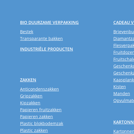
BIO DUURZAME VERPAKKING
CADEAU 
Bestek
Brievenb
Transparante bakken
Diamantz
Flesverpa
INDUSTRIËLE PRODUCTEN
Fruitdoze
Fruitschal
Geschenk
Geschenk
ZAKKEN
Kaasplan
Kisten
Anticondenszakken
Manden
Gripzakken
Opvulmate
Kipzakken
Papieren fruitzakken
Papieren zakken
KARTONN
Plastic blokbodemzak
Plastic zakken
Kartonnen