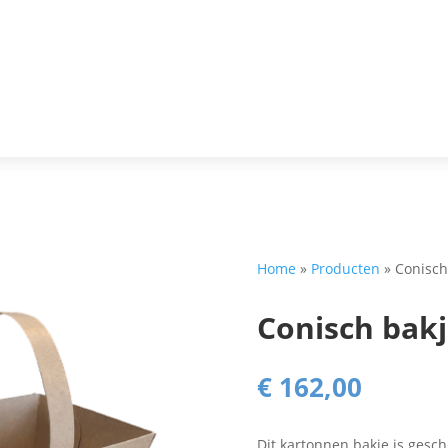
Home
»
Producten
»
Conisch
Conisch bak
€
162,00
Dit kartonnen bakje is gesch