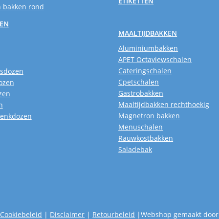
ETIKETTEN
 bakken rond
SEN
MAALTIJDBAKKEN
Aluminiumbakken
APET Octaviewschalen
Cateringschalen
usdozen
Cpetschalen
ozen
Gastrobakken
zen
Maaltijdbakken rechthoekig
n
Magnetron bakken
henkdozen
Menuschalen
Rauwkostbakken
Saladebak
|
Cookiebeleid
|
Disclaimer
|
Retourbeleid
|Webshop gemaakt door