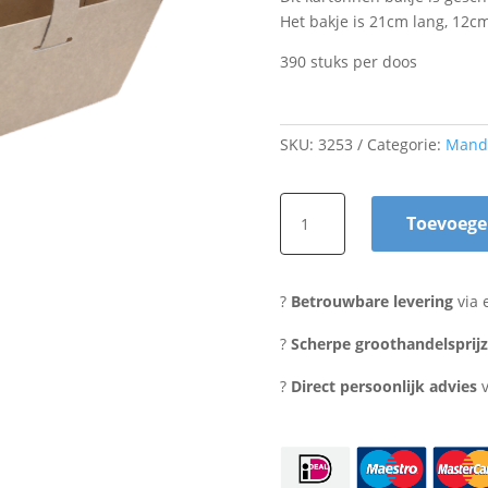
Het bakje is 21cm lang, 12c
390 stuks per doos
SKU:
3253
Categorie:
Mand
Conisch
Toevoege
bakje
met
handgrepen
?
Betrouwbare levering
via 
aantal
?
Scherpe groothandelsprij
?
Direct persoonlijk advies
v