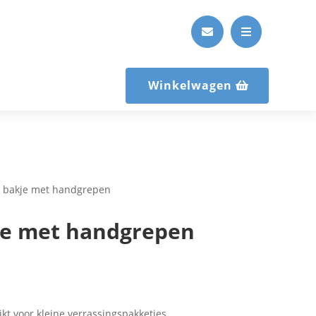


Winkelwagen
 bakje met handgrepen
je met handgrepen
ikt voor kleine verrassingspakketjes.