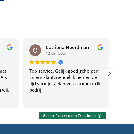
Catriona Noordman
12 Juni 2024
met
Top service. Gelijk goed geholpen.
Top ser
 Als
En erg klantvriendelijk nemen de
tijd voor je. Zeker een aanrader dit
 wij
bedrijf
drijf
f
everen
Gecertificeerd door: Trustindex
ng
eel.
gen én