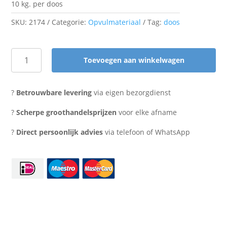
10 kg. per doos
SKU:
2174
Categorie:
Opvulmateriaal
Tag:
doos
Toevoegen aan winkelwagen
Opvulmateriaal
Sizzlepak
zwart
?
Betrouwbare levering
via eigen bezorgdienst
aantal
?
Scherpe groothandelsprijzen
voor elke afname
?
Direct persoonlijk advies
via telefoon of WhatsApp