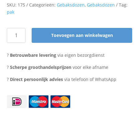
SKU:
175
Categorieën:
Gebaksdozen
,
Gebaksdozen
Tag:
pak
Toevoegen aan winkelwagen
Gebaksdoos
26x26x8cm
aantal
?
Betrouwbare levering
via eigen bezorgdienst
?
Scherpe groothandelsprijzen
voor elke afname
?
Direct persoonlijk advies
via telefoon of WhatsApp