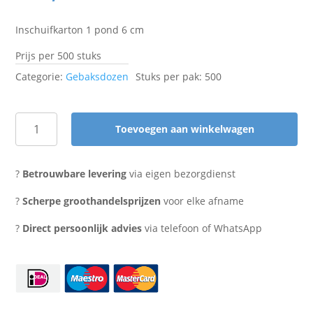
Inschuifkarton 1 pond 6 cm
Prijs per 500 stuks
Categorie:
Gebaksdozen
Stuks per pak: 500
Toevoegen aan winkelwagen
Inschuifkarton
1
pond
?
Betrouwbare levering
via eigen bezorgdienst
6
cm
?
Scherpe groothandelsprijzen
voor elke afname
aantal
?
Direct persoonlijk advies
via telefoon of WhatsApp