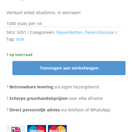
Vierkant etiket 45x45mm. in wit/zwart
1000 stuks per rol
SKU:
5051
Categorieën:
Paasetiketten
,
Pasen/Voorjaar
Tag:
stuk
1 op voorraad
Toevoegen aan winkelwagen
Etiket
Vrolijk
Pasen
?
Betrouwbare levering
via eigen bezorgdienst
vierkant
aantal
?
Scherpe groothandelsprijzen
voor elke afname
?
Direct persoonlijk advies
via telefoon of WhatsApp