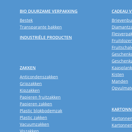
BIO DUURZAME VERPAKKING
CADEAU 
Bestek
Brievenb
Transparante bakken
Diamantz
Flesverpa
INDUSTRIËLE PRODUCTEN
Fruitdoze
Fruitschal
Geschenk
Geschenk
ZAKKEN
Kaasplan
Kisten
Anticondenszakken
Manden
Gripzakken
Opvulmate
Kipzakken
Papieren fruitzakken
Papieren zakken
KARTONN
Plastic blokbodemzak
Plastic zakken
Kartonnen
Vacuumzakken
Kartonnen
Viszakken