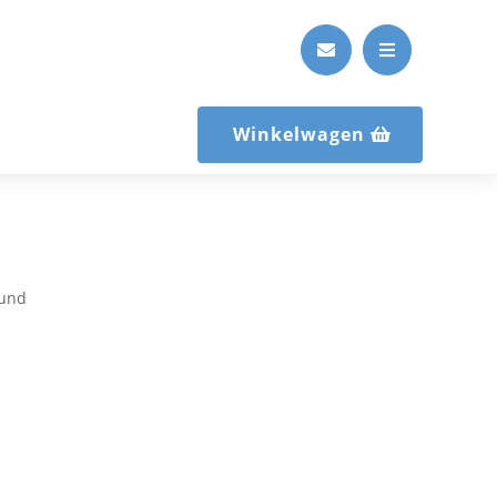


Winkelwagen
Rund