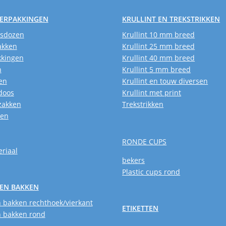
VERPAKKINGEN
KRULLINT EN TREKSTRIKKEN
usdozen
Krullint 10 mm breed
akken
Krullint 25 mm breed
kkingen
Krullint 40 mm breed
n
Krullint 5 mm breed
en
Krullint en touw diversen
doos
Krullint met print
zakken
Trekstrikken
ken
RONDE CUPS
riaal
bekers
Plastic cups rond
EN BAKKEN
 bakken rechthoek/vierkant
ETIKETTEN
 bakken rond