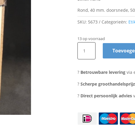
Rond, 40 mm. doorsnede, 500
SKU:
5673
Categorieën:
Eti
13 op voorraad
Etiket
Toevoege
Rund
aantal
?
Betrouwbare levering
via 
?
Scherpe groothandelsprij
?
Direct persoonlijk advies
v