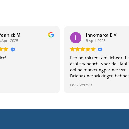
Yannick M
Innomarca B.V.
8 April 2025
8 April 2025
ice!
Een betrokken familiebedrijf 
échte aandacht voor de klant.
online marketingpartner van
Driepak Verpakkingen hebben
van dichtbij ervaren wat dit be
Lees verder
uniek maakt. Dit familiebedrij
denkt echt met je mee,
communiceren duidelijk en l
topkwaliteit. De samenwerki
voelt vertrouwd en profession
Aanrader voor wie verpakkin
goede service zoekt!