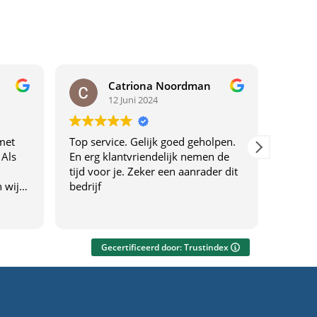
Catriona Noordman
12 Juni 2024
met
Top service. Gelijk goed geholpen.
Top ser
 Als
En erg klantvriendelijk nemen de
tijd voor je. Zeker een aanrader dit
 wij
bedrijf
drijf
f
everen
Gecertificeerd door: Trustindex
ng
eel.
gen én