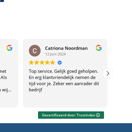
Catriona Noordman
12 Juni 2024
met
Top service. Gelijk goed geholpen.
Top ser
 Als
En erg klantvriendelijk nemen de
tijd voor je. Zeker een aanrader dit
 wij
bedrijf
drijf
f
everen
Gecertificeerd door: Trustindex
ng
eel.