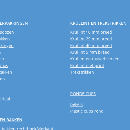
VERPAKKINGEN
KRULLINT EN TREKSTRIKKEN
usdozen
Krullint 10 mm breed
akken
Krullint 25 mm breed
kkingen
Krullint 40 mm breed
n
Krullint 5 mm breed
en
Krullint en touw diversen
doos
Krullint met print
zakken
Trekstrikken
ken
RONDE CUPS
riaal
bekers
Plastic cups rond
EN BAKKEN
 bakken rechthoek/vierkant