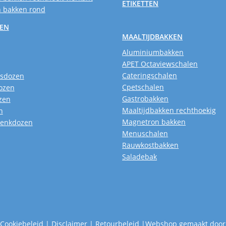
ETIKETTEN
 bakken rond
SEN
MAALTIJDBAKKEN
Aluminiumbakken
APET Octaviewschalen
Cateringschalen
usdozen
Cpetschalen
ozen
Gastrobakken
zen
Maaltijdbakken rechthoekig
n
Magnetron bakken
henkdozen
Menuschalen
Rauwkostbakken
Saladebak
|
Cookiebeleid
|
Disclaimer
|
Retourbeleid
|Webshop gemaakt door