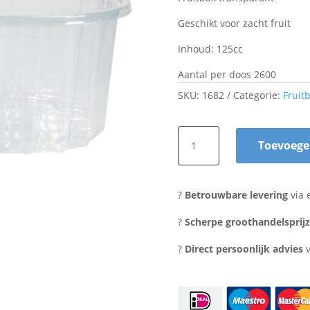
Geschikt voor zacht fruit
Inhoud: 125cc
Aantal per doos 2600
SKU:
1682
Categorie:
Fruit
Fruitbak
Toevoege
125cc
transparant
aantal
?
Betrouwbare levering
via 
?
Scherpe groothandelsprij
?
Direct persoonlijk advies
v