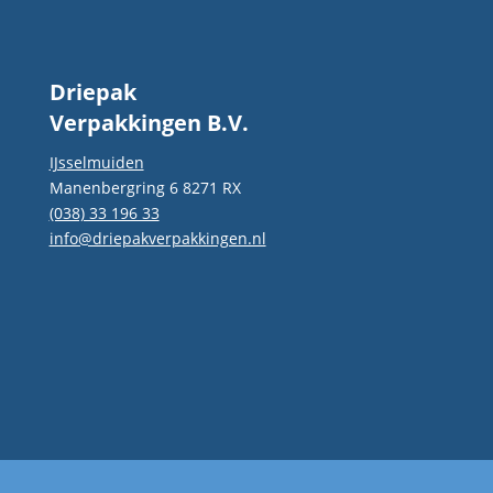
Aanrader voor wie verpakkin
goede service zoekt!
Driepak
Verpakkingen B.V.
IJsselmuiden
Manenbergring 6 8271 RX
(038) 33 196 33
info@driepakverpakkingen.nl