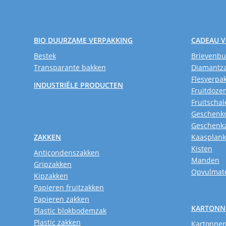
BIO DUURZAME VERPAKKING
CADEAU 
Bestek
Brievenb
Transparante bakken
Diamantz
Flesverpa
INDUSTRIËLE PRODUCTEN
Fruitdoze
Fruitschal
Geschenk
Geschenk
ZAKKEN
Kaasplan
Kisten
Anticondenszakken
Manden
Gripzakken
Opvulmate
Kipzakken
Papieren fruitzakken
Papieren zakken
KARTONN
Plastic blokbodemzak
Plastic zakken
Kartonnen