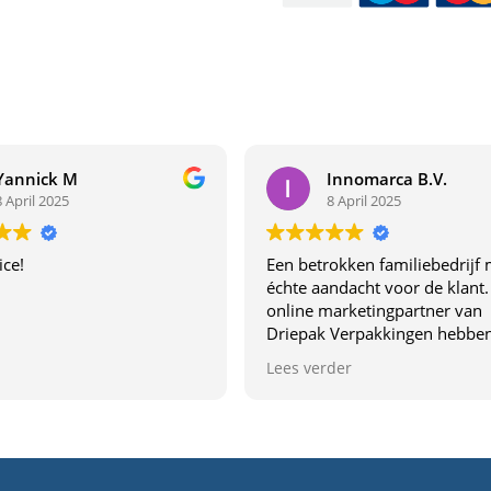
Yannick M
Innomarca B.V.
8 April 2025
8 April 2025
ice!
Een betrokken familiebedrijf 
échte aandacht voor de klant.
online marketingpartner van
Driepak Verpakkingen hebben
van dichtbij ervaren wat dit be
Lees verder
uniek maakt. Dit familiebedrij
denkt echt met je mee,
communiceren duidelijk en l
topkwaliteit. De samenwerki
voelt vertrouwd en profession