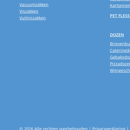
Vacuumzakken
Kartonnen
Viszakken
PET FLES
Vuilniszakken
DOZEN
Brievenb
Cateringd
Gebaksdo
Pizzadoze
Wijngesc
© 2026 Alle rechten voorbehouden |
Privacyverklaring