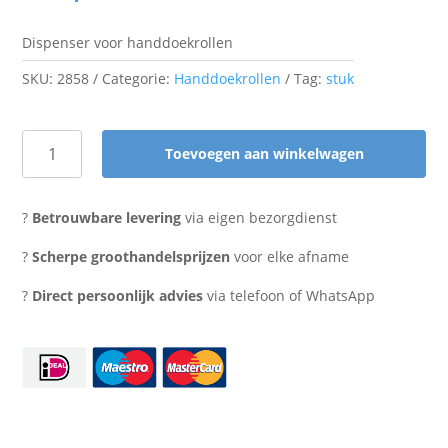
Dispenser voor handdoekrollen
SKU:
2858
Categorie:
Handdoekrollen
Tag:
stuk
Toevoegen aan winkelwagen
Dispenser
handdoekrol
klein
?
Betrouwbare levering
via eigen bezorgdienst
aantal
?
Scherpe groothandelsprijzen
voor elke afname
?
Direct persoonlijk advies
via telefoon of WhatsApp