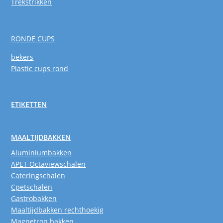
Trekstrikken
RONDE CUPS
bekers
Plastic cups rond
ETIKETTEN
MAALTIJDBAKKEN
Aluminiumbakken
APET Octaviewschalen
Cateringschalen
Cpetschalen
Gastrobakken
Maaltijdbakken rechthoekig
Magnetron bakken