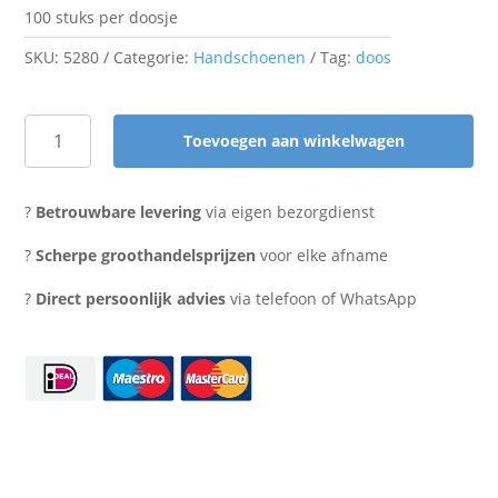
100 stuks per doosje
SKU:
5280
Categorie:
Handschoenen
Tag:
doos
Toevoegen aan winkelwagen
Latex
handschoenen
M
?
Betrouwbare levering
via eigen bezorgdienst
wit
gepoederd
?
Scherpe groothandelsprijzen
voor elke afname
aantal
?
Direct persoonlijk advies
via telefoon of WhatsApp