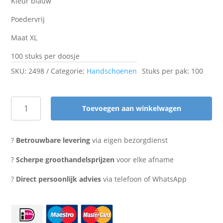
Kleur blauw
Poedervrij
Maat XL
100 stuks per doosje
SKU:
2498
Categorie:
Handschoenen
Stuks per pak: 100
Toevoegen aan winkelwagen
Nitryl
handschoenen
XL
?
Betrouwbare levering
via eigen bezorgdienst
blauw
poedervrij
?
Scherpe groothandelsprijzen
voor elke afname
aantal
?
Direct persoonlijk advies
via telefoon of WhatsApp