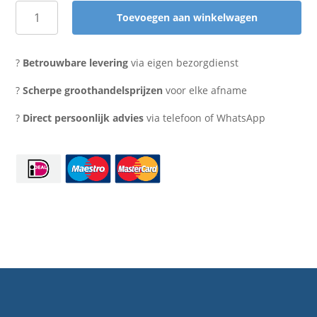
Toevoegen aan winkelwagen
Doos
voor
2
?
Betrouwbare levering
via eigen bezorgdienst
bierflessen
naturel
?
Scherpe groothandelsprijzen
voor elke afname
aantal
?
Direct persoonlijk advies
via telefoon of WhatsApp