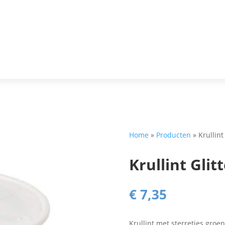
Home
»
Producten
»
Krullint
Krullint Glit
€
7,35
Krullint met sterretjes groe