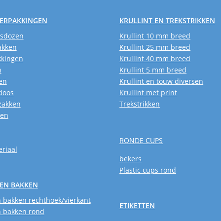
VERPAKKINGEN
KRULLINT EN TREKSTRIKKEN
usdozen
Krullint 10 mm breed
akken
Krullint 25 mm breed
kkingen
Krullint 40 mm breed
n
Krullint 5 mm breed
en
Krullint en touw diversen
doos
Krullint met print
zakken
Trekstrikken
ken
RONDE CUPS
riaal
bekers
Plastic cups rond
EN BAKKEN
 bakken rechthoek/vierkant
ETIKETTEN
 bakken rond