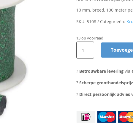
10 mm. breed, 100 meter per
SKU:
5108
Categorieën:
Kru
13 op voorraad
Krullint
Toevoege
Glitter
Star
groen
?
Betrouwbare levering
via 
aantal
?
Scherpe groothandelsprij
?
Direct persoonlijk advies
v