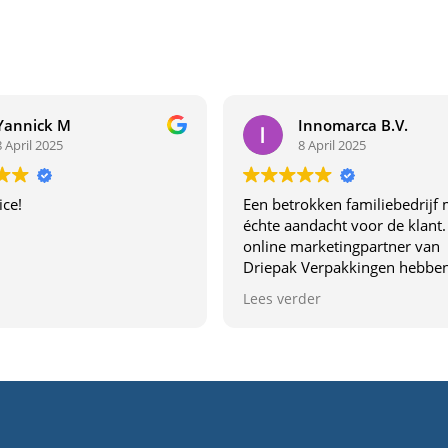
Yannick M
Innomarca B.V.
8 April 2025
8 April 2025
ice!
Een betrokken familiebedrijf 
échte aandacht voor de klant.
online marketingpartner van
Driepak Verpakkingen hebben
van dichtbij ervaren wat dit be
Lees verder
uniek maakt. Dit familiebedrij
denkt echt met je mee,
communiceren duidelijk en l
topkwaliteit. De samenwerki
voelt vertrouwd en profession
Aanrader voor wie verpakkin
goede service zoekt!