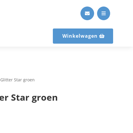


Winkelwagen
 Glitter Star groen
ter Star groen
n