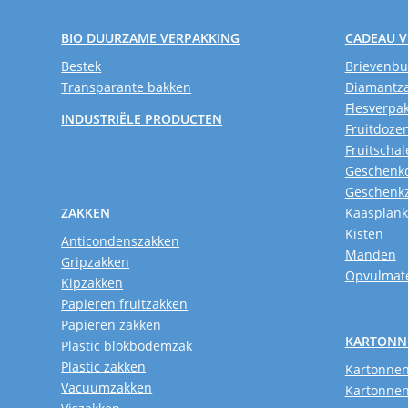
BIO DUURZAME VERPAKKING
CADEAU 
Bestek
Brievenb
Transparante bakken
Diamantz
Flesverpa
INDUSTRIËLE PRODUCTEN
Fruitdoze
Fruitschal
Geschenk
Geschenk
ZAKKEN
Kaasplan
Kisten
Anticondenszakken
Manden
Gripzakken
Opvulmate
Kipzakken
Papieren fruitzakken
Papieren zakken
KARTONN
Plastic blokbodemzak
Plastic zakken
Kartonnen
Vacuumzakken
Kartonnen