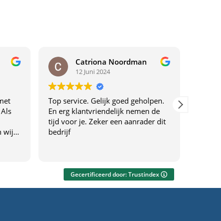
Catriona Noordman
12 Juni 2024
met
Top service. Gelijk goed geholpen.
Top ser
 Als
En erg klantvriendelijk nemen de
tijd voor je. Zeker een aanrader dit
 wij
bedrijf
drijf
f
everen
Gecertificeerd door: Trustindex
ng
eel.
gen én