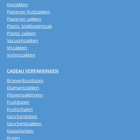
Kipzakken
Papieren fruitzakken
Papieren zakken
Plastic blokbodemzak
Plastic zakken
Vacuumzakken
Viszakken
Vuilniszakken
CADEAU VERPAKKINGEN
Brievenbusdozen
Diamantzakken
Flesverpakkingen
Fruitdozen
Fruitschalen
Geschenkdoos
Geschenkzakken
Kaasplanken
Kisten