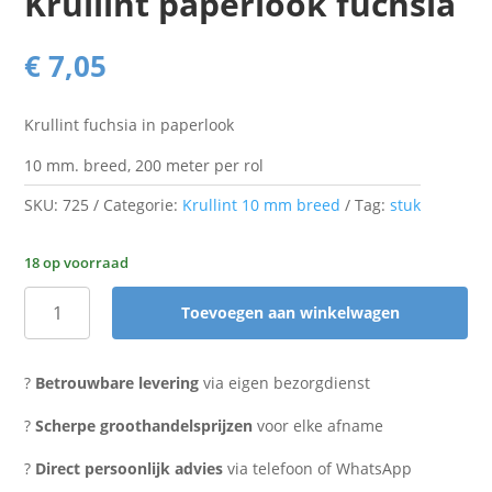
Krullint paperlook fuchsia
€
7,05
Krullint fuchsia in paperlook
10 mm. breed, 200 meter per rol
SKU:
725
Categorie:
Krullint 10 mm breed
Tag:
stuk
18 op voorraad
Toevoegen aan winkelwagen
Krullint
paperlook
fuchsia
?
Betrouwbare levering
via eigen bezorgdienst
aantal
?
Scherpe groothandelsprijzen
voor elke afname
?
Direct persoonlijk advies
via telefoon of WhatsApp