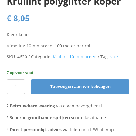
Krullint polyglitter koper
€
8,05
Kleur koper
Afmeting 10mm breed, 100 meter per rol
SKU:
4620
Categorie:
Krullint 10 mm breed
Tag:
stuk
7 op voorraad
Toevoegen aan winkelwagen
Krullint
polyglitter
koper
?
Betrouwbare levering
via eigen bezorgdienst
aantal
?
Scherpe groothandelsprijzen
voor elke afname
?
Direct persoonlijk advies
via telefoon of WhatsApp