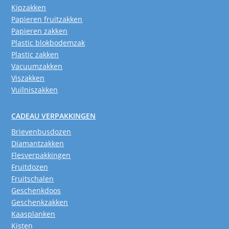
Kipzakken
Papieren fruitzakken
Papieren zakken
Plastic blokbodemzak
Plastic zakken
Vacuumzakken
Viszakken
Vuilniszakken
CADEAU VERPAKKINGEN
Brievenbusdozen
Diamantzakken
Flesverpakkingen
Fruitdozen
Fruitschalen
Geschenkdoos
Geschenkzakken
Kaasplanken
Kisten