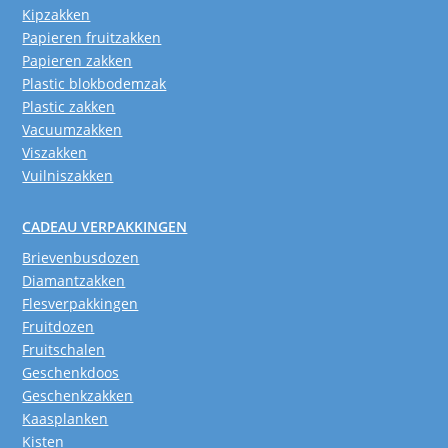
Kipzakken
Papieren fruitzakken
Papieren zakken
Plastic blokbodemzak
Plastic zakken
Vacuumzakken
Viszakken
Vuilniszakken
CADEAU VERPAKKINGEN
Brievenbusdozen
Diamantzakken
Flesverpakkingen
Fruitdozen
Fruitschalen
Geschenkdoos
Geschenkzakken
Kaasplanken
Kisten