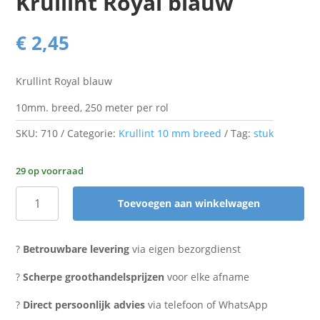
Krullint Royal blauw
€
2,45
Krullint Royal blauw
10mm. breed, 250 meter per rol
SKU:
710
Categorie:
Krullint 10 mm breed
Tag:
stuk
29 op voorraad
Toevoegen aan winkelwagen
Krullint
Royal
blauw
?
Betrouwbare levering
via eigen bezorgdienst
aantal
?
Scherpe groothandelsprijzen
voor elke afname
?
Direct persoonlijk advies
via telefoon of WhatsApp