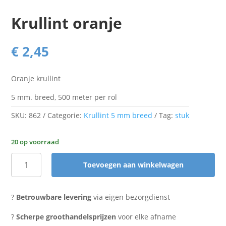
Krullint oranje
€
2,45
Oranje krullint
5 mm. breed, 500 meter per rol
SKU:
862
Categorie:
Krullint 5 mm breed
Tag:
stuk
20 op voorraad
Toevoegen aan winkelwagen
Krullint
oranje
aantal
?
Betrouwbare levering
via eigen bezorgdienst
?
Scherpe groothandelsprijzen
voor elke afname