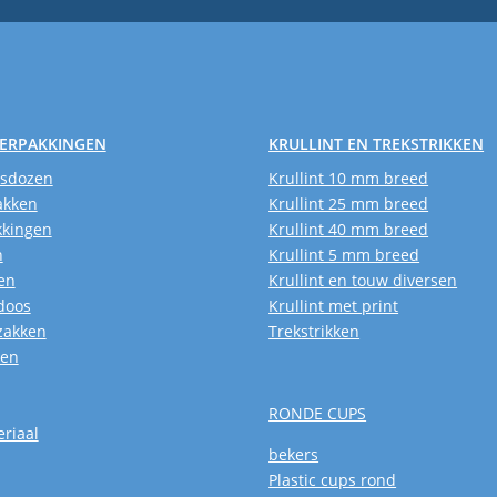
VERPAKKINGEN
KRULLINT EN TREKSTRIKKEN
usdozen
Krullint 10 mm breed
akken
Krullint 25 mm breed
kkingen
Krullint 40 mm breed
n
Krullint 5 mm breed
en
Krullint en touw diversen
doos
Krullint met print
zakken
Trekstrikken
ken
RONDE CUPS
riaal
bekers
Plastic cups rond