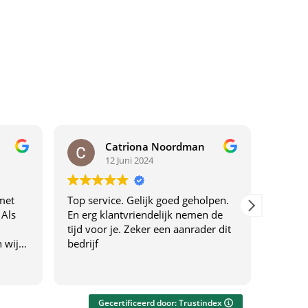
Catriona Noordman
12 Juni 2024
met
Top service. Gelijk goed geholpen.
Top ser
 Als
En erg klantvriendelijk nemen de
tijd voor je. Zeker een aanrader dit
 wij
bedrijf
drijf
f
everen
Gecertificeerd door: Trustindex