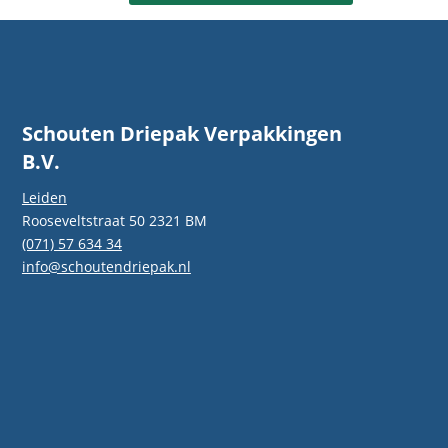
ng
eel.
gen én
Schouten Driepak Verpakkingen
B.V.
Leiden
Rooseveltstraat 50 2321 BM
(071) 57 634 34
info@schoutendriepak.nl