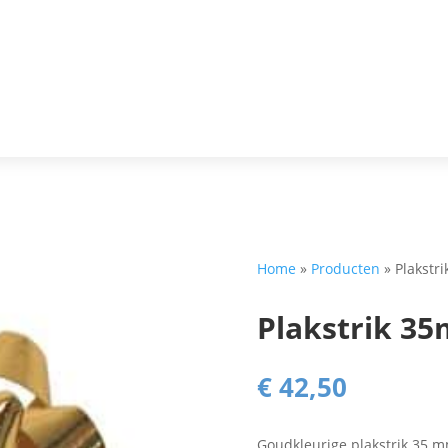
Home
»
Producten
»
Plakstr
Plakstrik 3
€
42,50
Goudkleurige plakstrik 35 