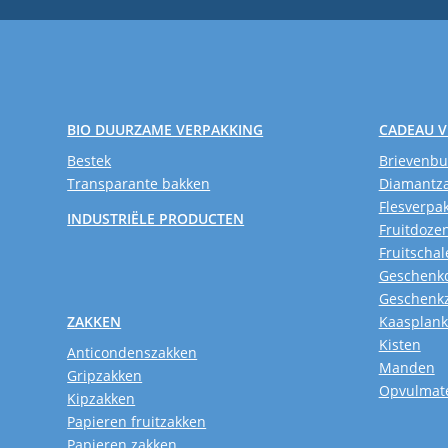
BIO DUURZAME VERPAKKING
CADEAU 
Bestek
Brievenb
Transparante bakken
Diamantz
Flesverpa
INDUSTRIËLE PRODUCTEN
Fruitdoze
Fruitschal
Geschenk
Geschenk
ZAKKEN
Kaasplan
Kisten
Anticondenszakken
Manden
Gripzakken
Opvulmate
Kipzakken
Papieren fruitzakken
Papieren zakken