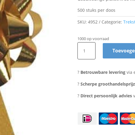
500 stuks per doos
SKU:
4952
Categorie:
Treks
1000 op voorraad
Plakstrik
Toevoege
35mm.
aantal
?
Betrouwbare levering
via 
?
Scherpe groothandelsprij
?
Direct persoonlijk advies
v