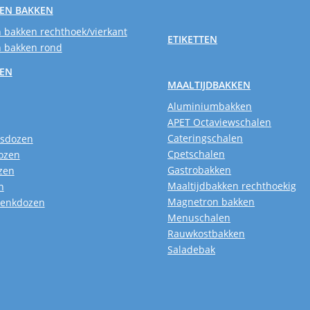
EN BAKKEN
 bakken rechthoek/vierkant
ETIKETTEN
 bakken rond
SEN
MAALTIJDBAKKEN
Aluminiumbakken
APET Octaviewschalen
Cateringschalen
usdozen
Cpetschalen
ozen
Gastrobakken
zen
Maaltijdbakken rechthoekig
n
Magnetron bakken
henkdozen
Menuschalen
Rauwkostbakken
Saladebak