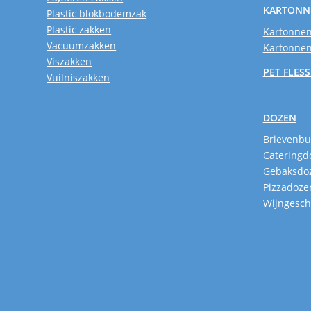
KARTONN
Plastic blokbodemzak
Plastic zakken
Kartonnen
Vacuumzakken
Kartonnen
Viszakken
PET FLES
Vuilniszakken
DOZEN
Brievenb
Cateringd
Gebaksdo
Pizzadoze
Wijngesc