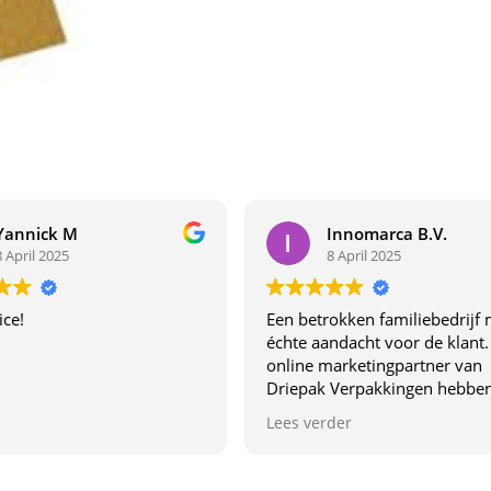
Yannick M
Innomarca B.V.
8 April 2025
8 April 2025
ice!
Een betrokken familiebedrijf 
échte aandacht voor de klant.
online marketingpartner van
Driepak Verpakkingen hebben
van dichtbij ervaren wat dit be
Lees verder
uniek maakt. Dit familiebedrij
denkt echt met je mee,
communiceren duidelijk en l