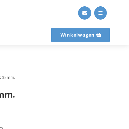


Winkelwagen
ik 35mm.
5mm.
mm.