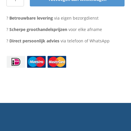
Aluminium
bak
rond
?
Betrouwbare levering
via eigen bezorgdienst
440
ml.
?
Scherpe groothandelsprijzen
voor elke afname
zwart
?
Direct persoonlijk advies
via telefoon of WhatsApp
(100
stuks)
aantal