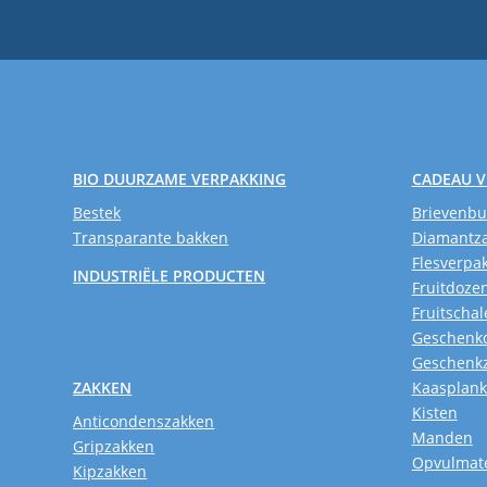
BIO DUURZAME VERPAKKING
CADEAU 
Bestek
Brievenb
Transparante bakken
Diamantz
Flesverpa
INDUSTRIËLE PRODUCTEN
Fruitdoze
Fruitschal
Geschenk
Geschenk
ZAKKEN
Kaasplan
Kisten
Anticondenszakken
Manden
Gripzakken
Opvulmate
Kipzakken