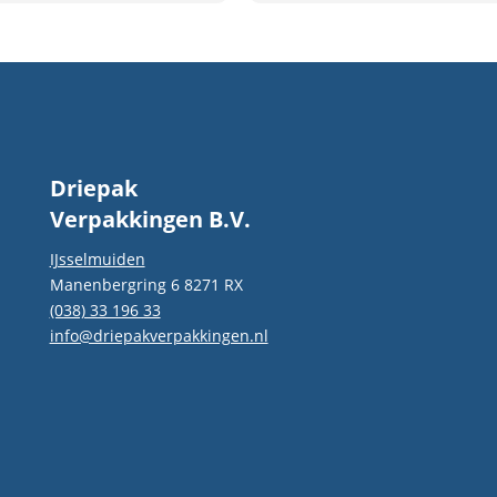
denkt echt met je mee,
communiceren duidelijk en l
topkwaliteit. De samenwerki
voelt vertrouwd en profession
Aanrader voor wie verpakkin
goede service zoekt!
Driepak
Verpakkingen B.V.
IJsselmuiden
Manenbergring 6 8271 RX
(038) 33 196 33
info@driepakverpakkingen.nl