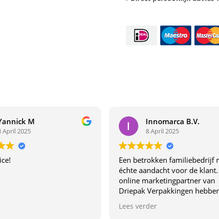
Yannick M
Innomarca B.V.
8 April 2025
8 April 2025
ice!
Een betrokken familiebedrijf 
échte aandacht voor de klant.
online marketingpartner van
Driepak Verpakkingen hebben
van dichtbij ervaren wat dit be
Lees verder
uniek maakt. Dit familiebedrij