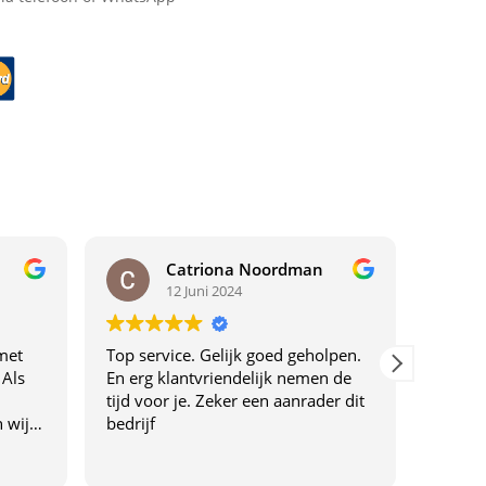
Catriona Noordman
12 Juni 2024
met
Top service. Gelijk goed geholpen.
Top ser
 Als
En erg klantvriendelijk nemen de
tijd voor je. Zeker een aanrader dit
 wij
bedrijf
drijf
f