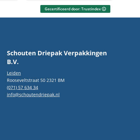
everen
Gecertificeerd door: Trustindex
ng
eel.
gen én
Schouten Driepak Verpakkingen
B.V.
Leiden
Rooseveltstraat 50 2321 BM
(071) 57 634 34
info@schoutendriepak.nl