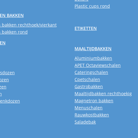
Plastic cups rond
EN BAKKEN
 bakken rechthoek/vierkant
ETIKETTEN
 bakken rond
SEN
MAALTIJDBAKKEN
Aluminiumbakken
APET Octaviewschalen
Cateringschalen
usdozen
Cpetschalen
ozen
Gastrobakken
zen
Maaltijdbakken rechthoekig
n
Magnetron bakken
henkdozen
Menuschalen
Rauwkostbakken
Saladebak