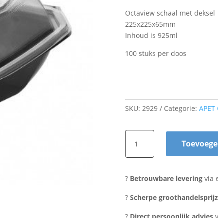
Octaview schaal met deksel
225x225x65mm
Inhoud is 925ml
100 stuks per doos
SKU:
2929
Categorie:
APET 
Octaview
Toevoege
apet
225x225x65mm
(100
?
Betrouwbare levering
via 
stuks)
aantal
?
Scherpe groothandelsprij
?
Direct persoonlijk advies
v