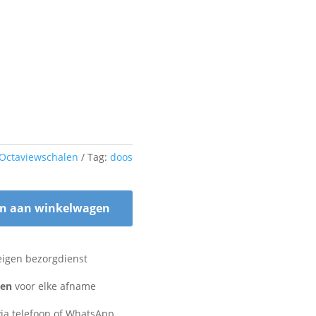
Octaviewschalen
Tag:
doos
n aan winkelwagen
eigen bezorgdienst
zen
voor elke afname
ia telefoon of WhatsApp