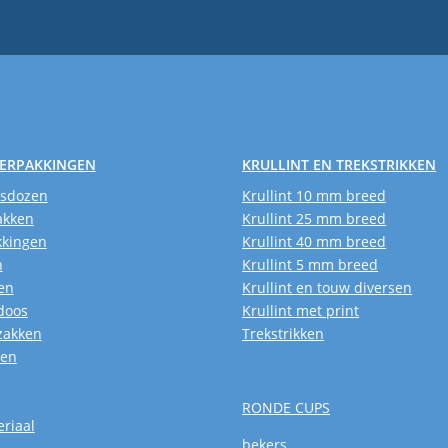
VERPAKKINGEN
KRULLINT EN TREKSTRIKKEN
usdozen
Krullint 10 mm breed
akken
Krullint 25 mm breed
kkingen
Krullint 40 mm breed
n
Krullint 5 mm breed
en
Krullint en touw diversen
doos
Krullint met print
zakken
Trekstrikken
ken
RONDE CUPS
riaal
bekers