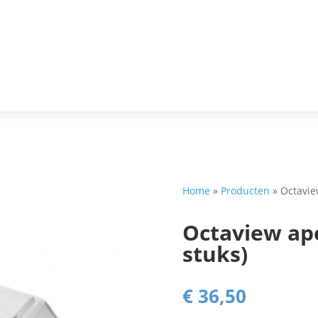
Home
»
Producten
»
Octavie
Octaview ap
stuks)
€
36,50