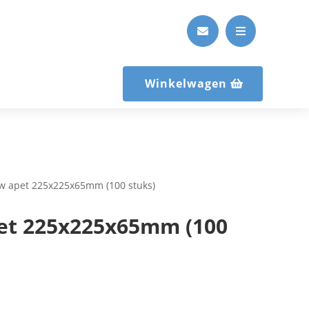


Winkelwagen
w apet 225x225x65mm (100 stuks)
et 225x225x65mm (100