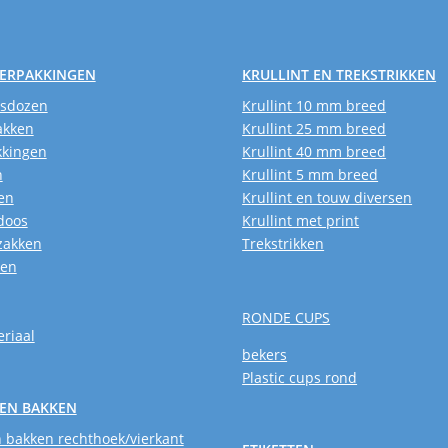
VERPAKKINGEN
KRULLINT EN TREKSTRIKKEN
usdozen
Krullint 10 mm breed
akken
Krullint 25 mm breed
kkingen
Krullint 40 mm breed
n
Krullint 5 mm breed
en
Krullint en touw diversen
doos
Krullint met print
zakken
Trekstrikken
ken
RONDE CUPS
riaal
bekers
Plastic cups rond
EN BAKKEN
 bakken rechthoek/vierkant