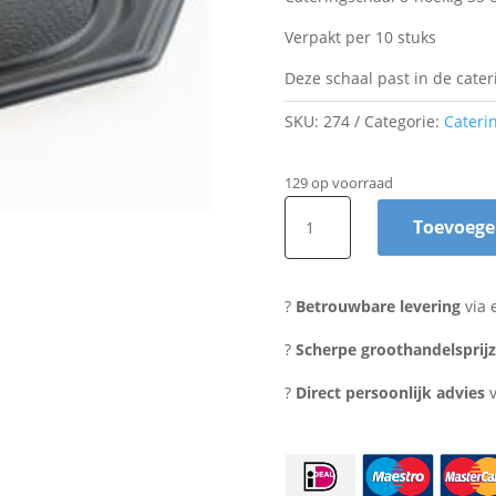
Verpakt per 10 stuks
Deze schaal past in de cate
SKU:
274
Categorie:
Cateri
129 op voorraad
Cateringschaal
Toevoege
8-
hoekig
35
?
Betrouwbare levering
via 
(10
stuks)
?
Scherpe groothandelsprij
aantal
?
Direct persoonlijk advies
v