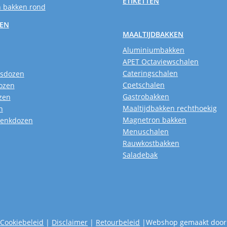
ETIKETTEN
 bakken rond
SEN
MAALTIJDBAKKEN
Aluminiumbakken
APET Octaviewschalen
Cateringschalen
usdozen
Cpetschalen
ozen
Gastrobakken
zen
Maaltijdbakken rechthoekig
n
Magnetron bakken
henkdozen
Menuschalen
Rauwkostbakken
Saladebak
|
Cookiebeleid
|
Disclaimer
|
Retourbeleid
|Webshop gemaakt door