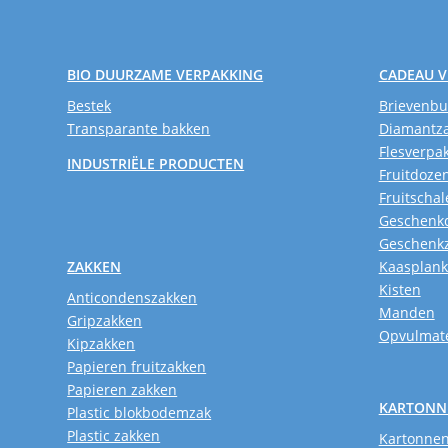
BIO DUURZAME VERPAKKING
CADEAU 
Bestek
Brievenb
Transparante bakken
Diamantz
Flesverpa
INDUSTRIËLE PRODUCTEN
Fruitdoze
Fruitschal
Geschenk
Geschenk
ZAKKEN
Kaasplan
Kisten
Anticondenszakken
Manden
Gripzakken
Opvulmate
Kipzakken
Papieren fruitzakken
Papieren zakken
KARTONN
Plastic blokbodemzak
Plastic zakken
Kartonnen