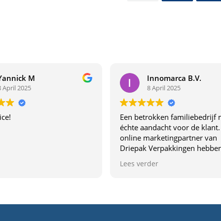
Yannick M
Innomarca B.V.
8 April 2025
8 April 2025
ice!
Een betrokken familiebedrijf 
échte aandacht voor de klant.
online marketingpartner van
Driepak Verpakkingen hebben
van dichtbij ervaren wat dit be
Lees verder
uniek maakt. Dit familiebedrij
denkt echt met je mee,
communiceren duidelijk en l
topkwaliteit. De samenwerki
voelt vertrouwd en profession
Aanrader voor wie verpakkin