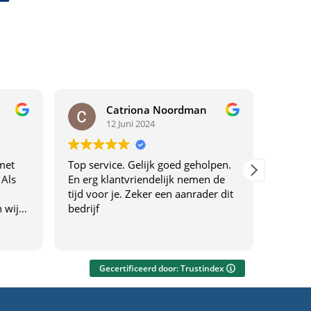
Catriona Noordman
12 Juni 2024
met
Top service. Gelijk goed geholpen.
Top ser
 Als
En erg klantvriendelijk nemen de
tijd voor je. Zeker een aanrader dit
 wij
bedrijf
drijf
f
everen
Gecertificeerd door: Trustindex
ng
eel.
gen én