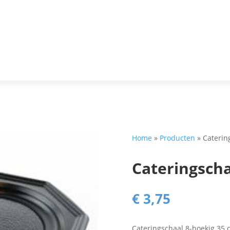
Home
»
Producten
»
Caterin
Cateringscha
€
3,75
Cateringschaal 8-hoekig 35 