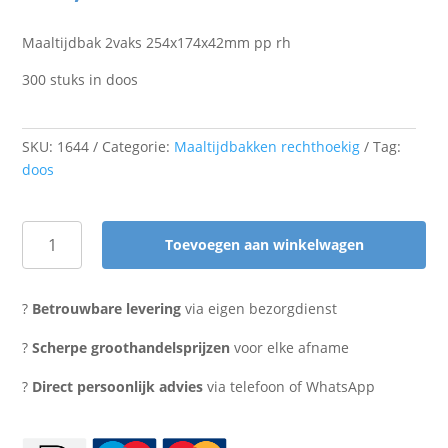
Maaltijdbak 2vaks 254x174x42mm pp rh
300 stuks in doos
SKU:
1644
Categorie:
Maaltijdbakken rechthoekig
Tag:
doos
Toevoegen aan winkelwagen
Maaltijdbak
2-
vaks
?
Betrouwbare levering
via eigen bezorgdienst
(300
stuks)
?
Scherpe groothandelsprijzen
voor elke afname
aantal
?
Direct persoonlijk advies
via telefoon of WhatsApp