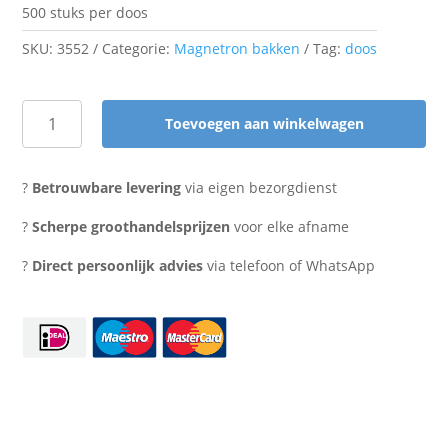
500 stuks per doos
SKU:
3552
Categorie:
Magnetron bakken
Tag:
doos
Toevoegen aan winkelwagen
Transparante
deksel
182
?
Betrouwbare levering
via eigen bezorgdienst
SQ
aantal
?
Scherpe groothandelsprijzen
voor elke afname
?
Direct persoonlijk advies
via telefoon of WhatsApp