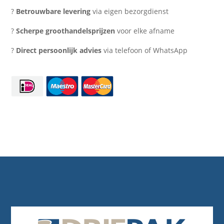
100%
?
Betrouwbare levering
via eigen bezorgdienst
recyclebaar
(1000
?
Scherpe groothandelsprijzen
voor elke afname
stuks)
?
Direct persoonlijk advies
via telefoon of WhatsApp
aantal