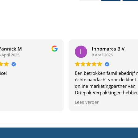
Yannick M
Innomarca B.V.
8 April 2025
8 April 2025
ice!
Een betrokken familiebedrijf 
échte aandacht voor de klant.
online marketingpartner van
Driepak Verpakkingen hebben
van dichtbij ervaren wat dit be
Lees verder
uniek maakt. Dit familiebedrij
denkt echt met je mee,
communiceren duidelijk en l
topkwaliteit. De samenwerki
voelt vertrouwd en profession
Aanrader voor wie verpakkin