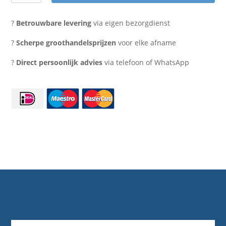
350cc
zwart
?
Betrouwbare levering
via eigen bezorgdienst
(500
stuks)
?
Scherpe groothandelsprijzen
voor elke afname
aantal
?
Direct persoonlijk advies
via telefoon of WhatsApp