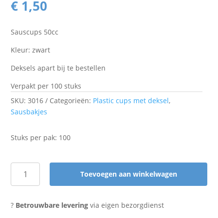
€
1,50
Sauscups 50cc
Kleur: zwart
Deksels apart bij te bestellen
Verpakt per 100 stuks
SKU:
3016
Categorieën:
Plastic cups met deksel
,
Sausbakjes
Stuks per pak: 100
Toevoegen aan winkelwagen
Sauscups
50cc
zwart
?
Betrouwbare levering
via eigen bezorgdienst
zonder