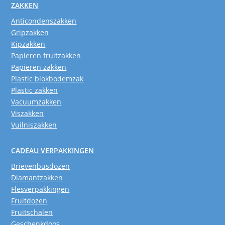
ZAKKEN
Anticondenszakken
Gripzakken
Kipzakken
Papieren fruitzakken
Papieren zakken
Plastic blokbodemzak
Plastic zakken
Vacuumzakken
Viszakken
Vuilniszakken
CADEAU VERPAKKINGEN
Brievenbusdozen
Diamantzakken
Flesverpakkingen
Fruitdozen
Fruitschalen
Geschenkdoos