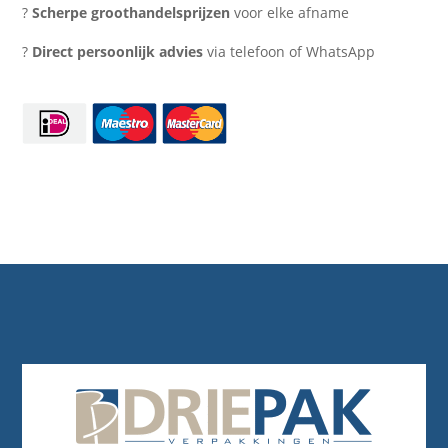
deksels
?
Scherpe groothandelsprijzen
voor elke afname
(100
?
Direct persoonlijk advies
via telefoon of WhatsApp
stuks)
aantal