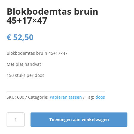
Blokbodemtas bruin
45+17×47
€
52,50
Blokbodemtas bruin 45+17×47
Met plat handvat
150 stuks per doos
SKU:
600
Categorie:
Papieren tassen
Tag:
doos
Toevoegen aan winkelwagen
Blokbodemtas
bruin