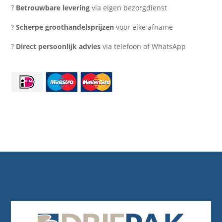
45+17x47
?
Betrouwbare levering
via eigen bezorgdienst
aantal
?
Scherpe groothandelsprijzen
voor elke afname
?
Direct persoonlijk advies
via telefoon of WhatsApp