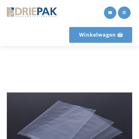


Winkelwagen