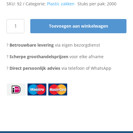
SKU:
92
Categorie:
Plastic zakken
Stuks per pak: 2000
Toevoegen aan winkelwagen
Appelzak
3
kilo
?
Betrouwbare levering
via eigen bezorgdienst
32x42
pons
?
Scherpe groothandelsprijzen
voor elke afname
(2000
?
Direct persoonlijk advies
via telefoon of WhatsApp
stuks(
aantal