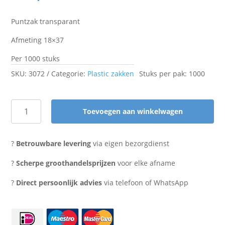
Puntzak transparant
Afmeting 18×37
Per 1000 stuks
SKU:
3072
Categorie:
Plastic zakken
Stuks per pak: 1000
Toevoegen aan winkelwagen
Puntzak
transparant
18x37
?
Betrouwbare levering
via eigen bezorgdienst
aantal
?
Scherpe groothandelsprijzen
voor elke afname
?
Direct persoonlijk advies
via telefoon of WhatsApp