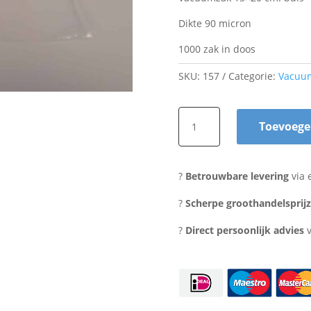
Dikte 90 micron
1000 zak in doos
SKU:
157
Categorie:
Vacuu
Vacuumzak
Toevoege
15x20
cm.buis
90
?
Betrouwbare levering
via 
micron
aantal
?
Scherpe groothandelsprij
?
Direct persoonlijk advies
v