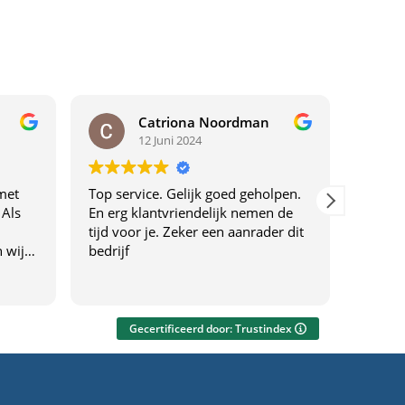
Catriona Noordman
12 Juni 2024
met
Top service. Gelijk goed geholpen.
Top ser
 Als
En erg klantvriendelijk nemen de
tijd voor je. Zeker een aanrader dit
 wij
bedrijf
drijf
f
everen
Gecertificeerd door: Trustindex
ng
eel.
gen én