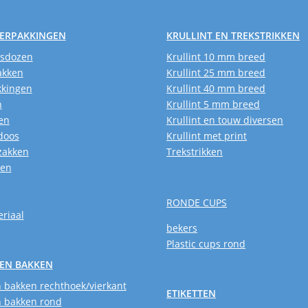
VERPAKKINGEN
KRULLINT EN TREKSTRIKKEN
usdozen
Krullint 10 mm breed
akken
Krullint 25 mm breed
kkingen
Krullint 40 mm breed
n
Krullint 5 mm breed
en
Krullint en touw diversen
doos
Krullint met print
zakken
Trekstrikken
ken
RONDE CUPS
riaal
bekers
Plastic cups rond
EN BAKKEN
 bakken rechthoek/vierkant
ETIKETTEN
 bakken rond