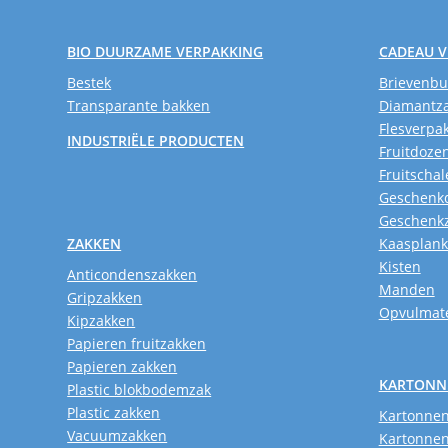
BIO DUURZAME VERPAKKING
CADEAU 
Bestek
Brievenb
Transparante bakken
Diamantz
Flesverpa
INDUSTRIËLE PRODUCTEN
Fruitdoze
Fruitschal
Geschenk
Geschenk
ZAKKEN
Kaasplan
Kisten
Anticondenszakken
Manden
Gripzakken
Opvulmate
Kipzakken
Papieren fruitzakken
Papieren zakken
KARTONN
Plastic blokbodemzak
Plastic zakken
Kartonnen
Vacuumzakken
Kartonnen