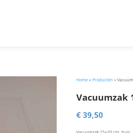
Home
»
Producten
»
Vacuumz
Vacuumzak 1
€
39,50
Vacuumzak 15×20 cm. buis