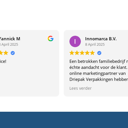
Yannick M
Innomarca B.V.
8 April 2025
8 April 2025
ice!
Een betrokken familiebedrijf 
échte aandacht voor de klant.
online marketingpartner van
Driepak Verpakkingen hebben
van dichtbij ervaren wat dit be
Lees verder
uniek maakt. Dit familiebedrij
denkt echt met je mee,
communiceren duidelijk en l
topkwaliteit. De samenwerki
voelt vertrouwd en profession
Aanrader voor wie verpakkin
goede service zoekt!