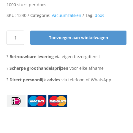
1000 stuks per doos
SKU:
1240
Categorie:
Vacuumzakken
Tag:
doos
Toevoegen aan winkelwagen
Vacuumzak
20x35
cm.
?
Betrouwbare levering
via eigen bezorgdienst
zijlas
90
?
Scherpe groothandelsprijzen
voor elke afname
micron
?
Direct persoonlijk advies
via telefoon of WhatsApp
aantal