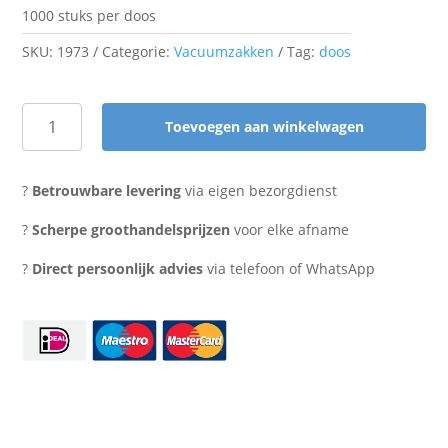
1000 stuks per doos
SKU:
1973
Categorie:
Vacuumzakken
Tag:
doos
Toevoegen aan winkelwagen
vacuumzak
30x30
cm.
?
Betrouwbare levering
via eigen bezorgdienst
buis
90
?
Scherpe groothandelsprijzen
voor elke afname
micron
?
Direct persoonlijk advies
via telefoon of WhatsApp
aantal