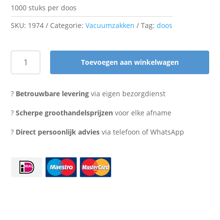
1000 stuks per doos
SKU:
1974
Categorie:
Vacuumzakken
Tag:
doos
Toevoegen aan winkelwagen
Vacuumzak
30x40
cm.
?
Betrouwbare levering
via eigen bezorgdienst
buis
90
?
Scherpe groothandelsprijzen
voor elke afname
micron
?
Direct persoonlijk advies
via telefoon of WhatsApp
aantal